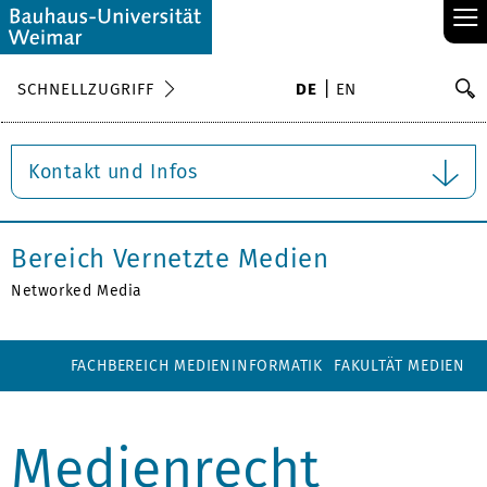
≡
S
SCHNELLZUGRIFF
DE
EN
Su
Kontakt und Infos
Bereich Vernetzte Medien
Networked Media
FACHBEREICH MEDIENINFORMATIK
FAKULTÄT MEDIEN
Medienrecht