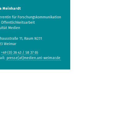
a Meinhardt
erentin für Forschungskommunikation
 Öffentlichkeitsarbeit
ultät Medien
hausstraße 11, Raum N2.11
23 Weimar
:
+49 (0) 36 43 / 58 37 65
ail:
presse[at]medien.uni-weimar.de