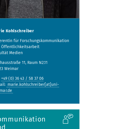
ie Kohlschreiber
erentin für Forschungskommunikation
 Öffentlichkeitsarbeit
ultät Medien
hausstraße 11, Raum N2.11
23 Weimar
:
+49 (0) 36 43 / 58 37 06
ail:
marie.kohlschreiber[at]uni-
mar.de
ommunikation
nd