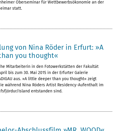
enheimer Oberseminar für Wettbewerbsökonomie an der
eimar statt.
lung von Nina Röder in Erfurt: »A
 than you thought«
che Mitarbeiterin in den Fotowerkstätten der Fakultät
April bis zum 30. Mai 2015 in der Erfurter Galerie
GAU aus. »A little deeper than you thought« zeigt
die während Nina Röders Artist Residency-Aufenthalt im
afsfjördur/Island entstanden sind.
helor-Abschlussfilm »MR. WOOD«