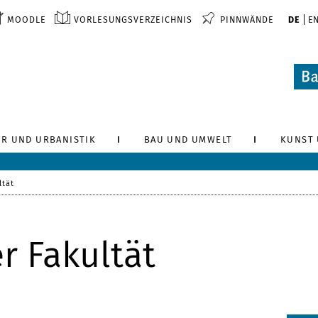
MOODLE
VORLESUNGSVERZEICHNIS
PINNWÄNDE
DE
E
R UND URBANISTIK
BAU UND UMWELT
KUNST 
ltät
r Fakultät