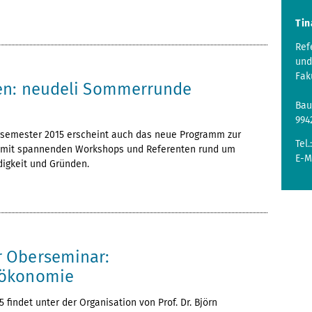
Tin
Ref
und
Fak
en: neudeli Sommerrunde
Bau
994
semester 2015 erscheint auch das neue Programm zur
Tel.
mit spannenden Workshops und Referenten rund um
E-M
igkeit und Gründen.
 Oberseminar:
ökonomie
15 findet unter der Organisation von Prof. Dr. Björn