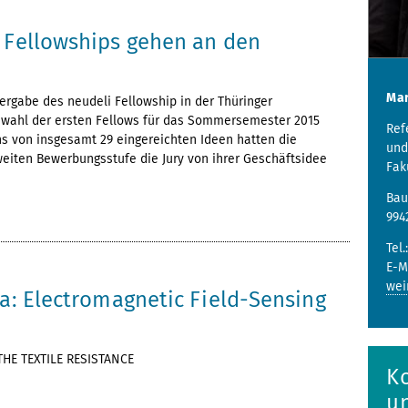
i Fellowships gehen an den
Mar
 Vergabe des neudeli Fellowship in der Thüringer
swahl der ersten Fellows für das Sommersemester 2015
Ref
hs von insgesamt 29 eingereichten Ideen hatten die
und
zweiten Bewerbungsstufe die Jury von ihrer Geschäftsidee
Fak
Bau
994
Tel.
E-M
wei
ra: Electromagnetic Field-Sensing
THE TEXTILE RESISTANCE
K
u