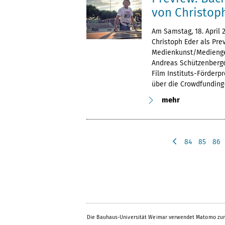
von Christop
Am Samstag, 18. April
Christoph Eder als Pre
Medienkunst/Medienge
Andreas Schützenberge
Film Instituts-Förderp
über die Crowdfunding
mehr
84
85
86
v
o
r
h
e
r
i
Die Bauhaus-Universität Weimar verwendet Matomo zur
g