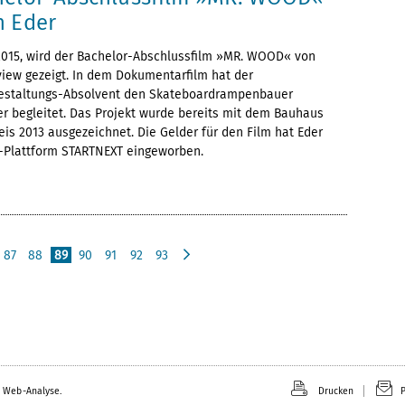
h Eder
 2015, wird der Bachelor-Abschlussfilm »MR. WOOD« von
view gezeigt. In dem Dokumentarfilm hat der
staltungs-Absolvent den Skateboardrampenbauer
r begleitet. Das Projekt wurde bereits mit dem Bauhaus
reis 2013 ausgezeichnet. Die Gelder für den Film hat Eder
-Plattform STARTNEXT eingeworben.
87
88
89
90
91
92
93
n
ä
c
h
s
t
e
 Web-Analyse.
Drucken
P