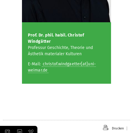
Prof. Dr. phil. habil. Christof
Windgätter
Professur Geschichte, Theorie und
Ästhetik materialer Kulturen
E-Mail:
christof.windgaetter[at]uni-
weimar.de
Drucken