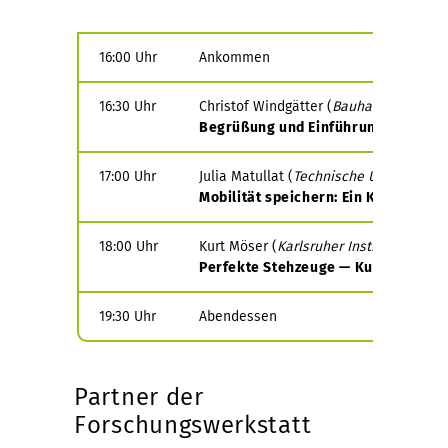
16:00 Uhr
Ankommen
16:30 Uhr
Christof
Windgätter (
Bauhaus-Universi
Begrüßung
und Einführung
17:00 Uhr
Julia
Matullat (
Technische
Universität
Mobilität
speichern: Ein Konzept zu
18:00 Uhr
Kurt
Möser (
Karlsruher
Institut für Tec
Perfekte
Stehzeuge — Kulturen von 
19:30 Uhr
Abendessen
Partner der
Forschungswerkstatt