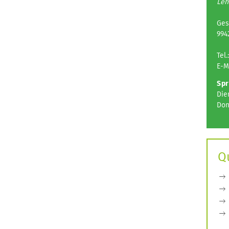
Leh
Ges
994
Tel.
E-M
Spr
Die
Don
Q