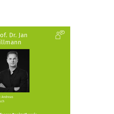
of. Dr. Jan
illmann
: Andreas
sch