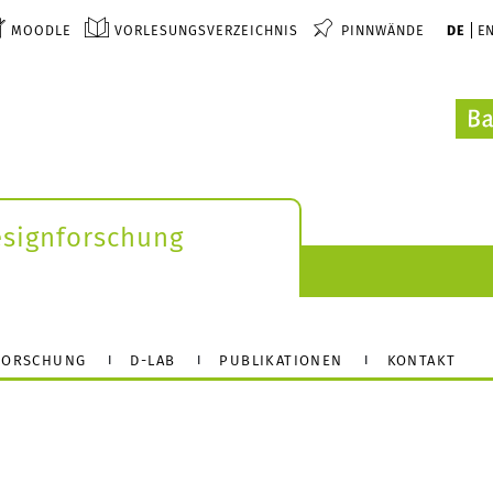
MOODLE
VORLESUNGSVERZEICHNIS
PINNWÄNDE
DE
E
esignforschung
FORSCHUNG
D-LAB
PUBLIKATIONEN
KONTAKT