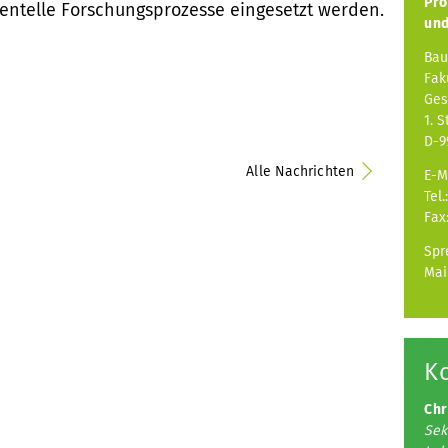
Pro
entelle Forschungsprozesse eingesetzt werden.
und
Bau
Fak
Ges
1. 
D-9
Alle Nachrichten
E-M
Tel.
Fax
Spr
Mai
K
Chr
Sek