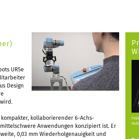
Pr
her)
W
bots UR5e
itarbeiter
us Design
re
wird.
n kompakter, kollaborierender 6-Achs-
Foto
Hult
 mittelschwere Anwendungen konzipiert ist. Er
chweite, 0,03 mm Wiederholgenauigkeit und