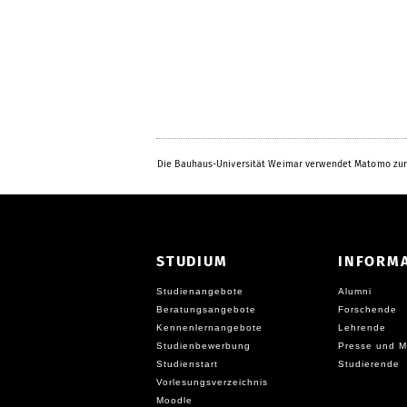
Die Bauhaus-Universität Weimar verwendet Matomo zur
STUDIUM
INFORM
Studienangebote
Alumni
Beratungsangebote
Forschende
Kennenlernangebote
Lehrende
Studienbewerbung
Presse und M
Studienstart
Studierende
Vorlesungsverzeichnis
Moodle