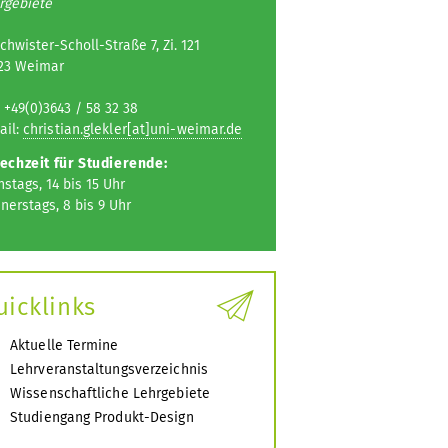
rgebiete
chwister-Scholl-Straße 7, Zi. 121
23 Weimar
: +49(0)3643 / 58 32 38
ail:
christian.glekler[at]uni-weimar.de
echzeit für Studierende:
nstags, 14 bis 15 Uhr
nerstags, 8 bis 9 Uhr
uicklinks
Aktuelle Termine
Lehrveranstaltungsverzeichnis
Wissenschaftliche Lehrgebiete
Studiengang Produkt-Design