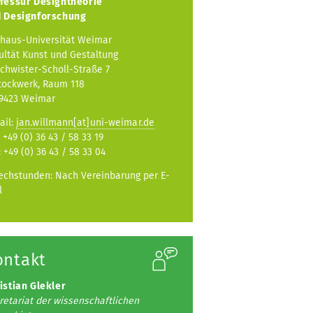
fessur
Designtheorie
 Designforschung
haus-Universität Weimar
ultät Kunst und Gestaltung
chwister-Scholl-Straße 7
Stockwerk, Raum 118
9423 Weimar
ail:
jan.willmann[at]uni-weimar.de
: +49 (0) 36 43 / 58 33 19
: +49 (0) 36 43 / 58 33 04
echstunden: Nach Vereinbarung per E-
l
ontakt
istian Glekler
retariat der wissenschaftlichen