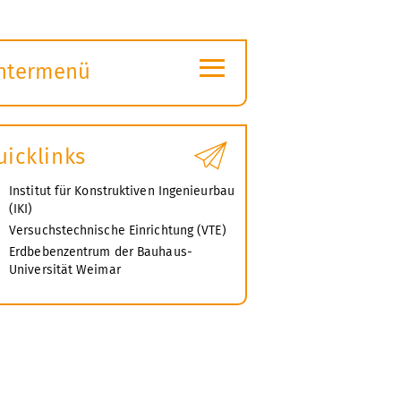
≡
ntermenü
ubmenü
ffnen
uicklinks
Institut für Konstruktiven Ingenieurbau
(IKI)
Versuchstechnische Einrichtung (VTE)
Erdbebenzentrum der Bauhaus-
Universität Weimar