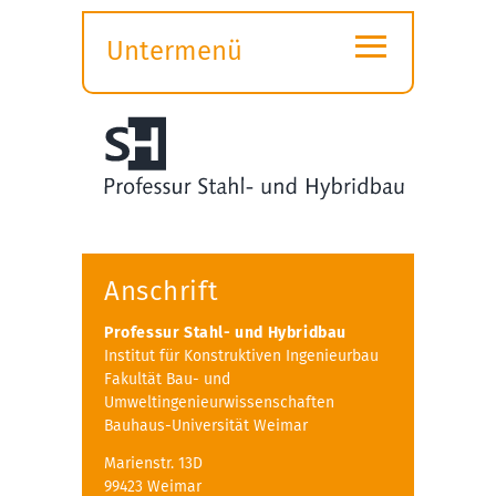
≡
Untermenü
Submenü
öffnen
Anschrift
Professur Stahl- und Hybridbau
Institut für Konstruktiven Ingenieurbau
Fakultät Bau- und
Umweltingenieurwissenschaften
Bauhaus-Universität Weimar
Marienstr. 13D
99423 Weimar