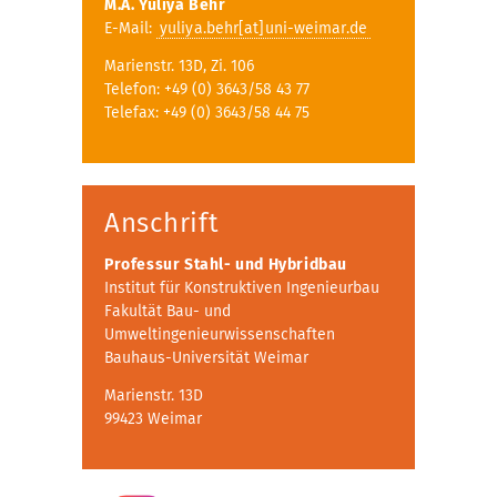
M.A. Yuliya Behr
E-Mail:
yuliya.behr[at]uni-weimar.de
Marienstr. 13D, Zi. 106
Telefon: +49 (0) 3643/58 43 77
Telefax: +49 (0) 3643/58 44 75
Anschrift
Professur Stahl- und Hybridbau
Institut für Konstruktiven Ingenieurbau
Fakultät Bau- und
Umweltingenieurwissenschaften
Bauhaus-Universität Weimar
Marienstr. 13D
99423 Weimar