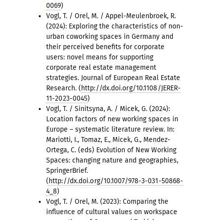
0069
)
Vogl, T. / Orel, M. / Appel-Meulenbroek, R.
(2024): Exploring the characteristics of non-
urban coworking spaces in Germany and
their perceived benefits for corporate
users: novel means for supporting
corporate real estate management
strategies. Journal of European Real Estate
Research. (
http://dx.doi.org/10.1108/JERER-
11-2023-0045
)
Vogl, T. / Sinitsyna, A. / Micek, G. (2024):
Location factors of new working spaces in
Europe – systematic literature review. In:
Mariotti, I., Tomaz, E., Micek, G., Mendez-
Ortega, C. (eds) Evolution of New Working
Spaces: changing nature and geographies,
SpringerBrief.
(
http://dx.doi.org/10.1007/978-3-031-50868-
4_8
)
Vogl, T. / Orel, M. (2023): Comparing the
influence of cultural values on workspace