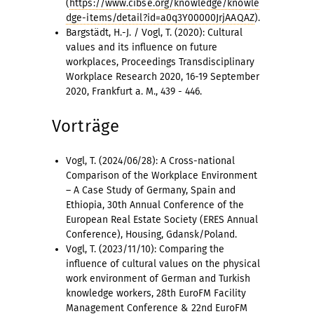
(
https://www.cibse.org/knowledge/knowle
dge-items/detail?id=a0q3Y00000JrjAAQAZ
).
Bargstädt, H.-J. / Vogl, T. (2020): Cultural
values and its influence on future
workplaces, Proceedings Transdisciplinary
Workplace Research 2020, 16-19 September
2020, Frankfurt a. M., 439 - 446.
Vorträge
Vogl, T. (2024/06/28): A Cross-national
Comparison of the Workplace Environment
– A Case Study of Germany, Spain and
Ethiopia, 30th Annual Conference of the
European Real Estate Society (ERES Annual
Conference), Housing, Gdansk/Poland.
Vogl, T. (2023/11/10): Comparing the
influence of cultural values on the physical
work environment of German and Turkish
knowledge workers, 28th EuroFM Facility
Management Conference & 22nd EuroFM