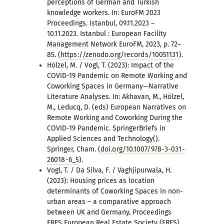
perceptions of German and Turkish
knowledge workers. In: EuroFM 2023
Proceedings. Istanbul, 09.11.2023 –
10.11.2023. Istanbul : European Facility
Management Network EuroFM, 2023, p. 72–
85. (
https://zenodo.org/records/10051131
).
Hölzel, M. / Vogl, T. (2023): Impact of the
COVID-19 Pandemic on Remote Working and
Coworking Spaces in Germany—Narrative
Literature Analyses. In: Akhavan, M., Hölzel,
M., Leducq, D. (eds) European Narratives on
Remote Working and Coworking During the
COVID-19 Pandemic. SpringerBriefs in
Applied Sciences and Technology().
Springer, Cham. (
doi.org/10.1007/978-3-031-
26018-6_5
).
Vogl, T. / Da Silva, F. / Vaghjipurwala, H.
(2023): Housing prices as location
determinants of Coworking Spaces in non-
urban areas – a comparative approach
between UK and Germany, Proceedings
ERES European Real Estate Society (ERES)