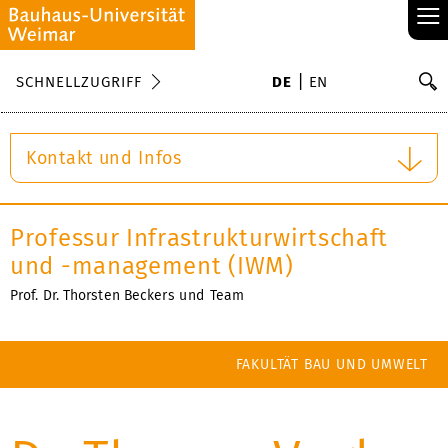
≡
S
SCHNELLZUGRIFF
DE
EN
Su
Kontakt und Infos
Professur Infrastrukturwirtschaft
und -management (IWM)
Prof. Dr. Thorsten Beckers
und
Team
FAKULTÄT BAU UND UMWELT