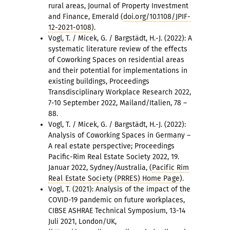
rural areas, Journal of Property Investment
and Finance, Emerald (
doi.org/10.1108/JPIF-
12-2021-0108
).
Vogl, T. / Micek, G. / Bargstädt, H.-J. (2022): A
systematic literature review of the effects
of Coworking Spaces on residential areas
and their potential for implementations in
existing buildings, Proceedings
Transdisciplinary Workplace Research 2022,
7-10 September 2022, Mailand/Italien, 78 –
88.
Vogl, T. / Micek, G. / Bargstädt, H.-J. (2022):
Analysis of Coworking Spaces in Germany –
A real estate perspective; Proceedings
Pacific-Rim Real Estate Society 2022, 19.
Januar 2022, Sydney/Australia, (
Pacific Rim
Real Estate Society (PRRES) Home Page
).
Vogl, T. (2021): Analysis of the impact of the
COVID-19 pandemic on future workplaces,
CIBSE ASHRAE Technical Symposium, 13-14
Juli 2021, London/UK,