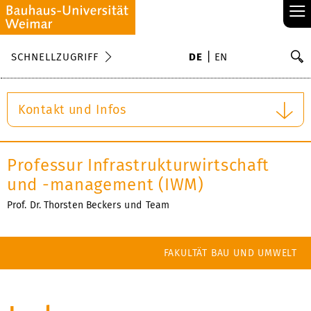
≡
S
SCHNELLZUGRIFF
DE
EN
Su
Kontakt und Infos
Professur Infrastrukturwirtschaft
und -management (IWM)
Prof. Dr. Thorsten Beckers
und
Team
FAKULTÄT BAU UND UMWELT