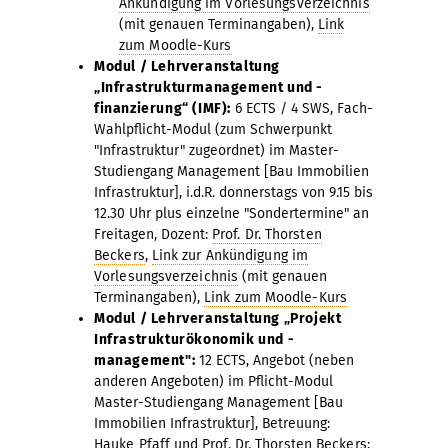
Ankündigung im Vorlesungsverzeichnis
(mit genauen Terminangaben),
Link
zum Moodle-Kurs
Modul / Lehrveranstaltung
„Infrastrukturmanagement und -
finanzierung“ (IMF):
6 ECTS / 4 SWS, Fach-
Wahlpflicht-Modul (zum Schwerpunkt
"Infrastruktur" zugeordnet) im Master-
Studiengang Management [Bau Immobilien
Infrastruktur], i.d.R. donnerstags von 9.15 bis
12.30 Uhr plus einzelne "Sondertermine" an
Freitagen, Dozent:
Prof. Dr. Thorsten
Beckers
,
Link zur Ankündigung im
Vorlesungsverzeichnis
(mit genauen
Terminangaben),
Link zum Moodle-Kurs
Modul / Lehrveranstaltung „Projekt
Infrastrukturökonomik und -
management":
12 ECTS, Angebot (neben
anderen Angeboten) im Pflicht-Modul
Master-Studiengang Management [Bau
Immobilien Infrastruktur], Betreuung:
Hauke Pfaff
und
Prof. Dr. Thorsten Beckers
;