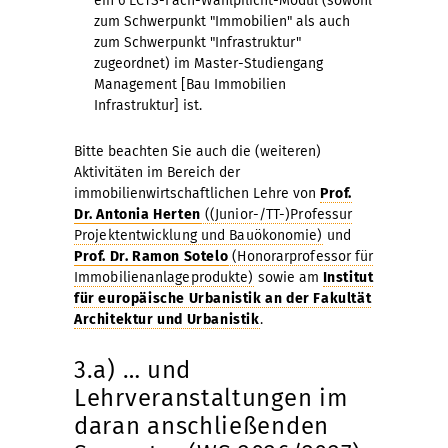
ein 6 ECTS-Fach-Wahlpflicht-Modul (sowohl
zum Schwerpunkt "Immobilien" als auch
zum Schwerpunkt "Infrastruktur"
zugeordnet) im Master-Studiengang
Management [Bau Immobilien
Infrastruktur] ist.
Bitte beachten Sie auch die (weiteren)
Aktivitäten im Bereich der
immobilienwirtschaftlichen Lehre von
Prof.
Dr. Antonia Herten
((Junior-/TT-)Professur
Projektentwicklung und Bauökonomie)
und
Prof. Dr. Ramon Sotelo
(Honorarprofessor für
Immobilienanlageprodukte)
sowie am
Institut
für europäische Urbanistik an der Fakultät
Architektur und Urbanistik
.
3.a) … und
Lehrveranstaltungen im
daran anschließenden