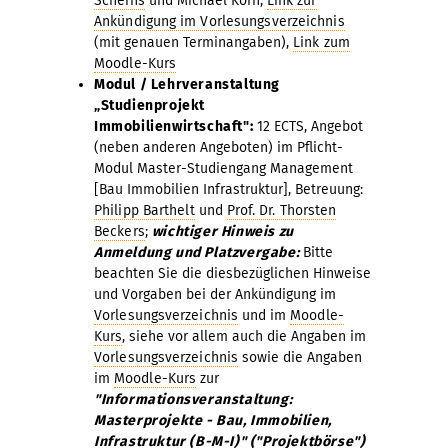
Scheins
und Michael Korn,
Link zur
Ankündigung im Vorlesungsverzeichnis
(mit genauen Terminangaben),
Link zum
Moodle-Kurs
Modul / Lehrveranstaltung
„Studienprojekt
Immobilienwirtschaft":
12 ECTS, Angebot
(neben anderen Angeboten) im Pflicht-
Modul Master-Studiengang Management
[Bau Immobilien Infrastruktur], Betreuung:
Philipp Barthelt
und
Prof. Dr. Thorsten
Beckers
;
wichtiger Hinweis zu
Anmeldung und Platzvergabe:
Bitte
beachten Sie die diesbezüglichen Hinweise
und Vorgaben bei der Ankündigung im
Vorlesungsverzeichnis
und im
Moodle-
Kurs
, siehe vor allem auch die Angaben im
Vorlesungsverzeichnis
sowie die Angaben
im
Moodle-Kurs
zur
"Informationsveranstaltung:
Masterprojekte - Bau, Immobilien,
Infrastruktur (B-M-I)" ("Projektbörse")