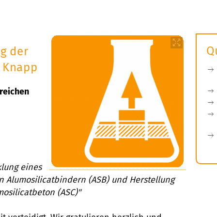
Q
ng der
k Knapp
greichen
klung eines
on Alumosilicatbindern (ASB) und Herstellung
osilicatbeton (ASC)"