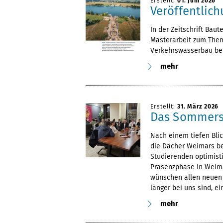
Erstellt:
01. Juni 2026
Veröffentlich
In der Zeitschrift Baut
Masterarbeit zum The
Verkehrswasserbau bei
mehr
Erstellt:
31. März 2026
Das Sommerse
Nach einem tiefen Blic
die Dächer Weimars be
Studierenden optimisti
Präsenzphase in Weima
wünschen allen neuen 
länger bei uns sind, e
mehr