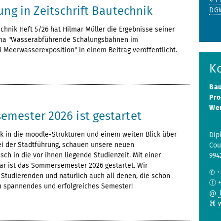
ung in Zeitschrift Bautechnik
DGW
echnik Heft 5/26 hat Hilmar Müller die Ergebnisse seiner
ma "Wasserabführende Schalungsbahnen im
 Meerwasserexposition" in einem Beitrag veröffentlicht.
K
Bau
Pro
Wer
mester 2026 ist gestartet
k in die moodle-Strukturen und einem weiten Blick über
Dipl
i der Stadtführung, schauen unsere neuen
Cou
sch in die vor ihnen liegende Studienzeit. Mit einer
994
r ist das Sommersemester 2026 gestartet. Wir
✆ +
Studierenden und natürlich auch all denen, die schon
ⓕ +
in spannendes und erfolgreiches Semester!
@
⌘