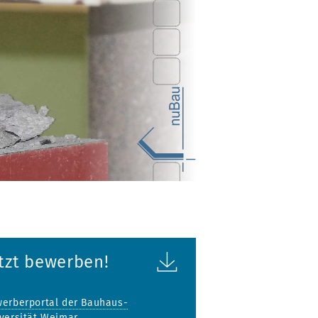
tzt bewerben!
erberportal der Bauhaus-
versität Weimar