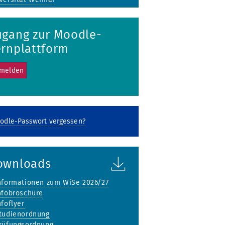
ugang zur Moodle-
ernplattform
melden
dle-Passwort vergessen?
ownloads
nformationen zum WiSe 2026/27
nfobroschüre
nfoflyer
tudienordnung
rüfungsordnung