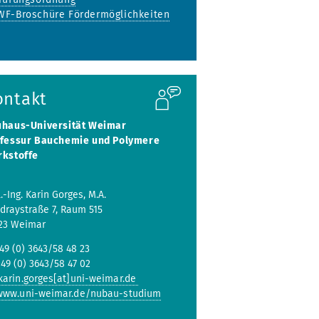
F-Broschüre Fördermöglichkeiten
ontakt
haus-Universität Weimar
fessur Bauchemie und Polymere
kstoffe
.-Ing. Karin Gorges, M.A.
draystraße 7, Raum 515
23 Weimar
49 (0) 3643/58 48 23
49 (0) 3643/58 47 02
karin.gorges[at]uni-weimar.de
www.uni-weimar.de/nubau-studium