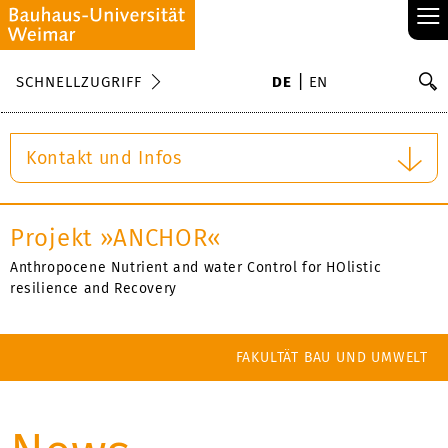
≡
S
SCHNELLZUGRIFF
DE
EN
Su
Kontakt und Infos
Projekt »ANCHOR«
Anthropocene Nutrient and water Control for HOlistic
resilience and Recovery
FAKULTÄT BAU UND UMWELT