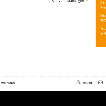
Alle Veranstaltungen
Dan
Pre
Mar
994
Tel.
E-M
 Web-Analyse.
Drucken
P