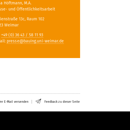
a Höftmann, M.A.
sse- und Öffentlichkeitsarbeit
ienstraße 13c, Raum 102
23 Weimar
:
+49 (0) 36 43 / 58 11 93
ail:
presse@bauing.uni-weimar.de
er E-Mail versenden
Feedback zu dieser Seite