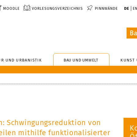
MOODLE
VORLESUNGSVERZEICHNIS
PINNWÄNDE
DE
E
UR UND URBANISTIK
BAU UND UMWELT
KUNST 
n: Schwingungsreduktion von
K
ilen mithilfe funktionalisierter
Öf