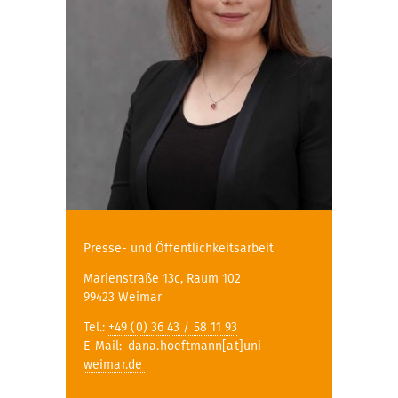
Presse- und Öffentlichkeitsarbeit
Marienstraße 13c, Raum 102
99423 Weimar
Tel.:
+49 (0) 36 43 / 58 11 93
E-Mail:
dana.hoeftmann[at]uni-
weimar.de