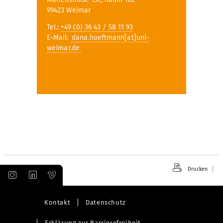
99423 Weimar
Tel.:
+49 (0) 36 43 / 58 11 93
E-Mail:
dana.hoeftmann[at]uni-
weimar.de
Drucken
Kontakt
Datenschutz
Erklärung zur Barrierefreiheit