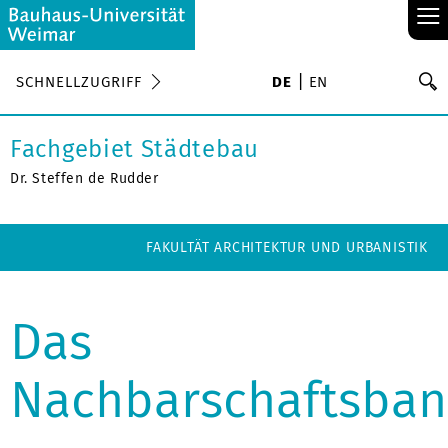
≡
S
SCHNELLZUGRIFF
DE
EN
Su
Fachgebiet Städtebau
Dr. Steffen de Rudder
FAKULTÄT ARCHITEKTUR UND URBANISTIK
Das
Nachbarschaftsba