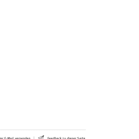
er E-Mail versenden
Feedback zu dieser Seite