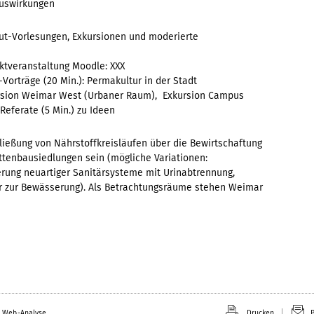
auswirkungen
ut-Vorlesungen, Exkursionen und moderierte
ranstaltung Moodle: XXX
äge (20 Min.): Permakultur in der Stadt
 Weimar West (Urbaner Raum), Exkursion Campus
rate (5 Min.) zu Ideen
ließung von Nährstoffkreisläufen über die Bewirtschaftung
attenbausiedlungen sein (mögliche Variationen:
rung neuartiger Sanitärsysteme mit Urinabtrennung,
 zur Bewässerung). Als Betrachtungsräume stehen Weimar
 Web-Analyse.
Drucken
P