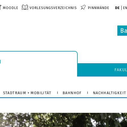
MOODLE
VORLESUNGSVERZEICHNIS
PINNWÄNDE
DE
E
u
FAKU
STADTRAUM + MOBILITÄT
BAHNHOF
NACHHALTIGKEIT