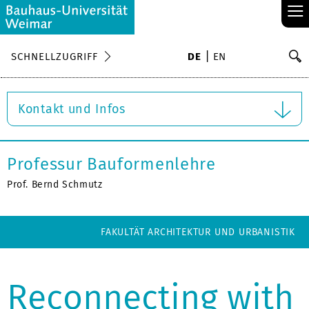
≡
S
SCHNELLZUGRIFF
DE
EN
Su
Kontakt und Infos
Professur Bauformenlehre
Prof. Bernd Schmutz
FAKULTÄT ARCHITEKTUR UND URBANISTIK
Reconnecting with