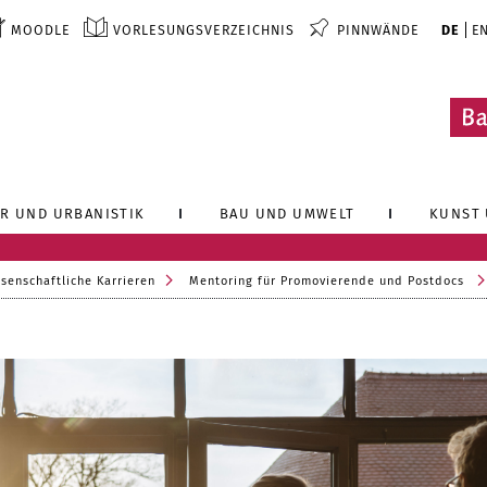
MOODLE
VORLESUNGSVERZEICHNIS
PINNWÄNDE
DE
E
R UND URBANISTIK
BAU UND UMWELT
KUNST 
senschaftliche Karrieren
Mentoring für Promovierende und Postdocs