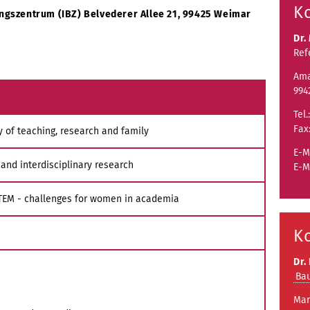
K
ngszentrum (IBZ) Belvederer Allee 21, 99425 Weimar
Dr.
Ref
Ama
994
Tel.
Fax
ty of teaching, research and family
E-M
 and interdisciplinary research
E-M
TEM - challenges for women in academia
K
Dr.
Ba
Mar