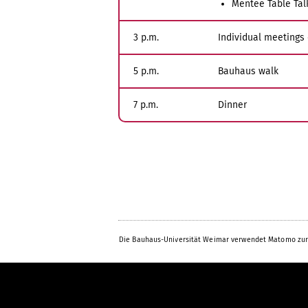
Mentee Table Tal
3 p.m.
Individual meeting
5 p.m.
Bauhaus walk
7 p.m.
Dinner
Die Bauhaus-Universität Weimar verwendet Matomo zur