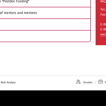
k "Postdoc Funding"
994
Tel.
s of mentors and mentees
Fax
E-M
E-M
wei
 Web-Analyse.
Drucken
P