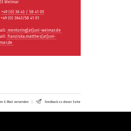
23 Weimar
:
+49 (0) 36 43 / 58 41 05
 +49 (0) 3643/58 41 01
ail:
mentoring[at]uni-weimar.de
ail:
franziska.matthes[at]uni-
mar.de
er E-Mail versenden
Feedback zu dieser Seite