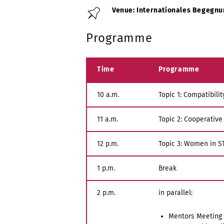
Venue: Internationales Begegnu
Programme
Time
Programme
10 a.m.
Topic 1: Compatibili
11 a.m.
Topic 2: Cooperative
12 p.m.
Topic 3: Women in S
1 p.m.
Break
2 p.m.
in parallel:
Mentors Meeting