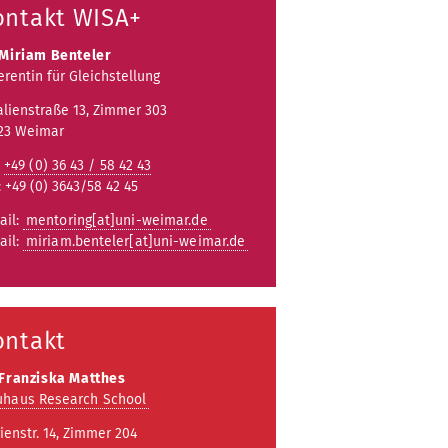
ontakt WISA+
 Miriam Benteler
erentin für Gleichstellung
lienstraße 13, Zimmer 303
23 Weimar
:
+49 (0) 36 43 / 58 42 43
: +49 (0) 3643/58 42 45
ail:
mentoring[at]uni-weimar.de
ail:
miriam.benteler[at]uni-weimar.de
ontakt
 Franziska Matthes
uhaus Research School
ienstr. 14, Zimmer 204