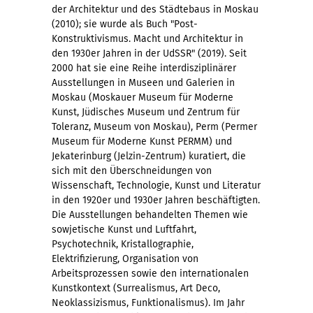
der Architektur und des St
ä
dtebaus
in Moskau
(2010); sie wurde als Buch "Post-
Konstruktivismus. Macht und Architektur in
den 1930er Jahren in der UdSSR" (2019). Seit
2000 hat sie eine Reihe interdisziplinä
rer
Ausstellungen in Museen und Galerien in
Moskau (Moskauer Museum fü
r Moderne
Kunst, J
ü
disches
Museum und Zentrum fü
r
Toleranz, Museum von Moskau), Perm (
Permer
Museum fü
r Moderne Kunst PERMM) und
Jekaterinburg (Jelzin-Zentrum) kuratiert, die
sich mit den
Überschneidungen von
Wissenschaft, Technologie, Kunst und Literatur
in den 1920er und 1930er Jahren beschä
ftigten
.
Die Ausstellungen behandelten Themen wie
sowjetische Kunst und Luftfahrt,
Psychotechnik, Kristallographie,
Elektrifizierung, Organisation von
Arbeitsprozessen sowie den internationalen
Kunstkontext (Surrealismus, Art Deco,
Neoklassizismus, Funktionalismus). Im Jahr