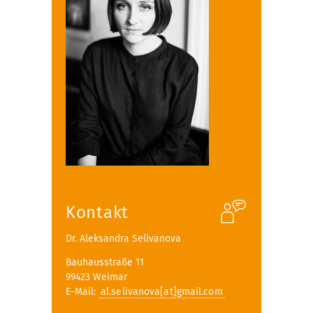
Kontakt
Dr. Aleksandra Selivanova
Bauhausstraße 11
99423 Weimar
E-Mail:
al.selivanova[at]gmail.com