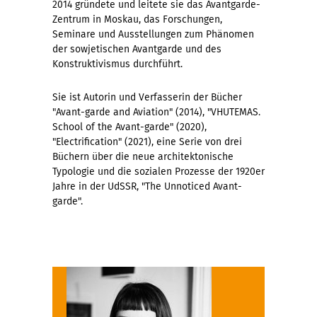
2014 grü
ndete
und leitete sie das Avantgarde-
Zentrum in Moskau, das Forschungen,
Seminare und Ausstellungen zum Phä
nomen
der sowjetischen Avantgarde und des
Konstruktivismus durchfü
hrt
.
Sie ist Autorin und Verfasserin der B
ü
cher
"Avant-garde and Aviation" (2014), "VHUTEMAS.
School of the Avant-garde" (2020),
"Electrification" (2021), eine Serie von drei
Bü
chern
ü
ber
die neue architektonische
Typologie und die sozialen Prozesse der 1920er
Jahre in der UdSSR, "The Unnoticed Avant-
garde".