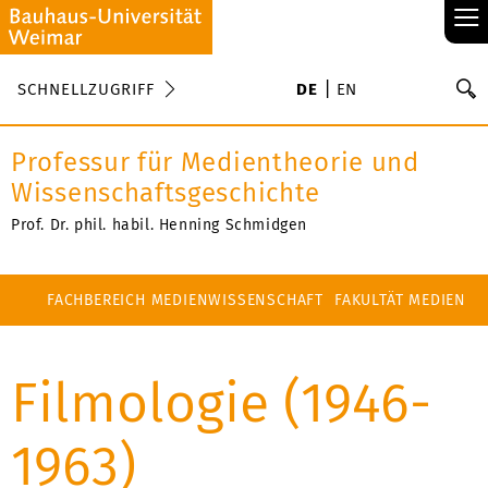
≡
S
SCHNELLZUGRIFF
DE
EN
Su
Professur für Medientheorie und
Wissenschaftsgeschichte
Prof. Dr. phil. habil. Henning Schmidgen
FACHBEREICH MEDIENWISSENSCHAFT
FAKULTÄT MEDIEN
Filmologie (1946-
1963)