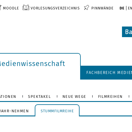
MOODLE
VORLESUNGSVERZEICHNIS
PINNWÄNDE
DE
E
Medienwissenschaft
FACHBEREICH MEDI
ATIONEN
SPEKTAKEL
NEUE WEGE
FILMREIHEN
WAHR-NEHMEN
STUMMFILMREIHE