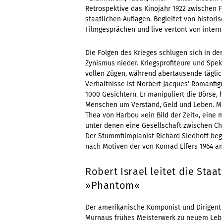
Retrospektive das Kinojahr 1922 zwischen F
staatlichen Auflagen. Begleitet von histor
Filmgesprächen und live vertont von inte
Die Folgen des Krieges schlugen sich in der
Zynismus nieder. Kriegsprofiteure und Spe
vollen Zügen, während abertausende tägli
Verhältnisse ist Norbert Jacques‘ Romanfi
1000 Gesichtern. Er manipuliert die Börse, h
Menschen um Verstand, Geld und Leben. Mit
Thea von Harbou »ein Bild der Zeit«, eine 
unter denen eine Gesellschaft zwischen C
Der Stummfilmpianist Richard Siedhoff beg
nach Motiven der von Konrad Elfers 1964 a
Robert Israel leitet die Sta
»Phantom«
Der amerikanische Komponist und Dirigen
Murnaus frühes Meisterwerk zu neuem Leben