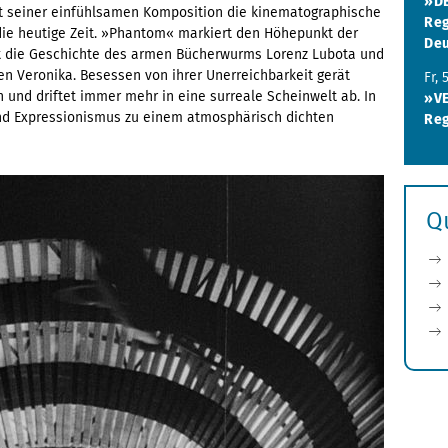
»D
it seiner einfühlsamen Komposition die kinematographische
Reg
ie heutige Zeit. »Phantom« markiert den Höhepunkt der
Deu
t die Geschichte des armen Bücherwurms Lorenz Lubota und
n Veronika. Besessen von ihrer Unerreichbarkeit gerät
Fr,
 und driftet immer mehr in eine surreale Scheinwelt ab. In
»V
nd Expressionismus zu einem atmosphärisch dichten
Reg
Q