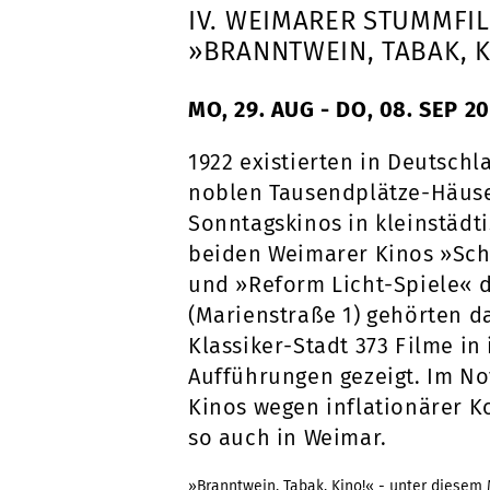
IV. WEIMARER STUMMFI
»BRANNTWEIN, TABAK, K
MO, 29. AUG - DO, 08. SEP 2
1922 existierten in Deutschl
noblen Tausendplätze-Häuse
Sonntagskinos in kleinstädt
beiden Weimarer Kinos »Sche
und »Reform Licht-Spiele« 
(Marienstraße 1) gehörten da
Klassiker-Stadt 373 Filme in
Aufführungen gezeigt. Im No
Kinos wegen inflationärer K
so auch in Weimar.
»Branntwein, Tabak, Kino!« - unter diesem 