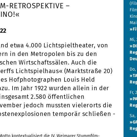
(Fi
LM-RETROSPEKTIVE –
Fil
INO!«
Kin
Mai
»Fi
022
Mi,
and etwa 4.000 Lichtspieltheater, von
»D
Reg
rn in den Metropolen bis zu den
Deu
ischen Wirtschaftssälen. Auch die
Do,
rffs Lichtspielhaus« (Marktstraße 20)
»TA
des Hofphotographen Louis Held
Reg
zu. Im Jahr 1922 wurden allein in der
Fr,
 insgesamt 2.580 öffentlichen
»PA
vember jedoch mussten vielerorts die
Reg
ostenexplosionen temporär schließen -
Sa,
»G
Reg
Motto kontextualisiert die IV. Weimarer Stummfilm-