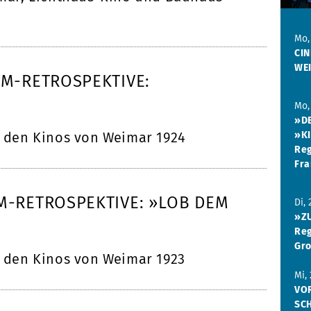
Mo,
CIN
WE
LM-RETROSPEKTIVE:
Mo,
»DE
»K
n den Kinos von Weimar 1924
Reg
Fra
M-RETROSPEKTIVE: »LOB DEM
Di,
»ZU
Reg
Gro
n den Kinos von Weimar 1923
Mi,
VOR
SC