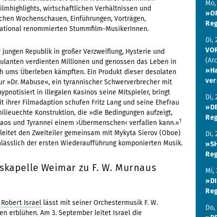
Mo,
ilmhighlights, wirtschaftlichen Verhältnissen und
»O
ischen Wochenschauen, Einführungen, Vorträgen,
Reg
rnational renommierten Stummfilm-MusikerInnen.
Di,
VO
 jungen Republik in großer Verzweiflung, Hysterie und
(Ar
kulanten verdienten Millionen und genossen das Leben in
»Ha
ch ums Überleben kämpften. Ein Produkt dieser desolaten
ver
gur »Dr. Mabuse«, ein tyrannischer Schwerverbrecher mit
ypnotisiert in illegalen Kasinos seine Mitspieler, bringt
Di,
 ihrer Filmadaption schufen Fritz Lang und seine Ehefrau
»D
milieuechte Konstruktion, die »die Bedingungen aufzeigt,
Reg
1
haos und Tyrannei einem ›Übermenschen‹ verfallen kann.«
leitet den Zweiteiler gemeinsam mit Mykyta Sierov (Oboe)
Di,
nlässlich der ersten Wiederaufführung komponierten Musik.
»S
Reg
atskapelle Weimar zu F. W. Murnaus
Mi,
»D
Reg
t
Robert Israel
lässt mit seiner Orchestermusik F. W.
Do,
 erblühen. Am 3. September leitet Israel die