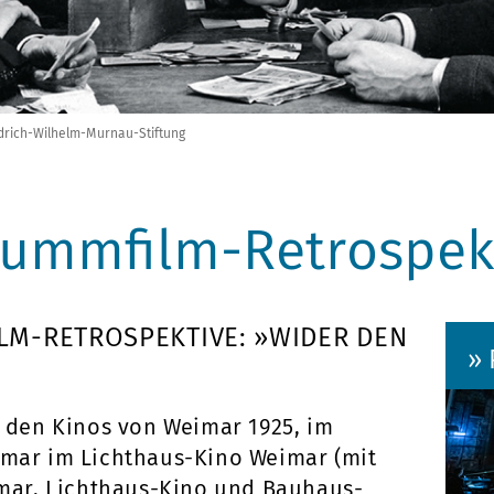
edrich-Wilhelm-Murnau-Stiftung
tummfilm-Retrospek
ILM-RETROSPEKTIVE: »WIDER DEN
»
 den Kinos von Weimar 1925, im
mar im Lichthaus-Kino Weimar (mit
imar, Lichthaus-Kino und Bauhaus-