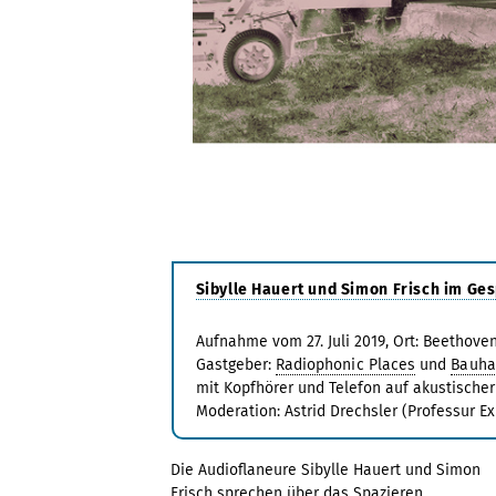
Sibylle Hauert und Simon Frisch im Ge
Aufnahme vom 27. Juli 2019, Ort: Beethove
Gastgeber:
Radiophonic Places
und
Bauha
mit Kopfhörer und Telefon auf akustische
Moderation: Astrid Drechsler (Professur E
Die Audioflaneure Sibylle Hauert und Simon
Frisch sprechen über das Spazieren,