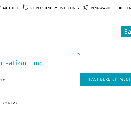
MOODLE
VORLESUNGSVERZEICHNIS
PINNWÄNDE
DE
E
nisation und
FACHBEREICH MED
sse
KONTAKT