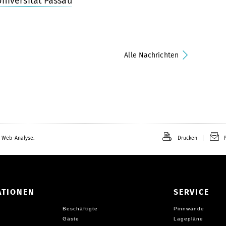
niversität Passau
Alle Nachrichten
 Web-Analyse.
Drucken
P
ATIONEN
SERVICE
Beschäftigte
Pinnwände
Gäste
Lagepläne