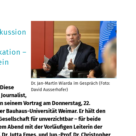
kussion
ation –
ein
Dr. Jan-Martin Wiarda im Gespräch (Foto:
 Diese
David Ausserhofer)
 Journalist,
n seinem Vortrag am Donnerstag, 22.
r Bauhaus-Universität Weimar. Er hält den
sellschaft für unverzichtbar – für beide
dem Abend mit der Vorläufigen Leiterin der
Dr. Jutta Emes, und Jun.-Prof. Dr. Christopher