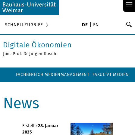
≡
S
SCHNELLZUGRIFF
DE
EN
Su
Digitale Ökonomien
Jun.-Prof. Dr Jürgen Rösch
FACHBEREICH MEDIENMANAGEMENT
FAKULTÄT MEDIEN
News
Erstellt:
28. Januar
2025