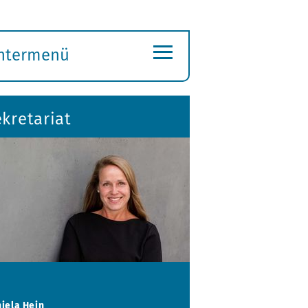
≡
ntermenü
ubmenü
ffnen
kretariat
iela Hein