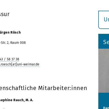
ssur
U
S
ö
 Jürgen Rösch
Se
-Str. 2, Raum 008
43 / 58 37 38
.roesch[at]uni-weimar.de
enschaftliche Mitarbeiter:innen
sephine Rauch, M. A.
Dan