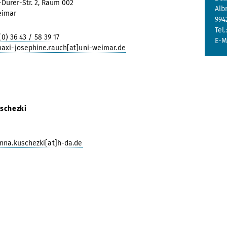
-Dürer-Str. 2, Raum 002
Alb
eimar
994
Tel.
(0) 36 43 / 58 39 17
E-M
axi-josephine.rauch[at]uni-weimar.de
schezki
nna.kuschezki[at]h-da.de