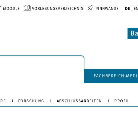
MOODLE
VORLESUNGSVERZEICHNIS
PINNWÄNDE
DE
E
FACHBEREICH MED
HRE
FORSCHUNG
ABSCHLUSSARBEITEN
PROFIL