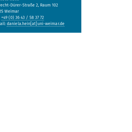
recht-Dürer-Straße 2, Raum 102
25 Weimar
:
+49 (0) 36 43 / 58 37 72
ail:
daniela.hein[at]uni-weimar.de