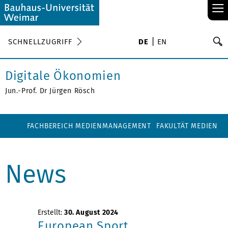
≡
S
SCHNELLZUGRIFF
DE
EN
Su
Digitale Ökonomien
Jun.-Prof. Dr Jürgen Rösch
FACHBEREICH MEDIENMANAGEMENT
FAKULTÄT MEDIEN
News
Erstellt:
30. August 2024
European Sport