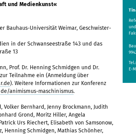
aft und Medienkunst«
Tin
Ref
und
er Bauhaus-Universität Weimar, Geschwister-
Fak
edien in der Schwanseestraße 143 und das
Bau
traße 13
994
Tel.
n, Prof. Dr. Henning Schmidgen und Dr.
E-M
 zur Teilnahme ein (Anmeldung über
r.de
). Weitere Informationen zur Konferenz
.de/animismus-maschinismus
.
, Volker Bernhard, Jenny Brockmann, Judith
nhard Grond, Moritz Hiller, Angela
 Patrick Urs Riechert, Elisabeth von Samsonow,
lz, Henning Schmidgen, Mathias Schönher,