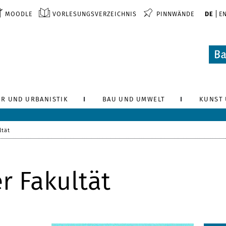
MOODLE
VORLESUNGSVERZEICHNIS
PINNWÄNDE
DE
E
R UND URBANISTIK
BAU UND UMWELT
KUNST 
ltät
r Fakultät