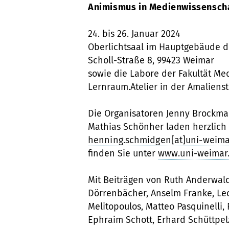
Animismus in Medienwissensch
24. bis 26. Januar 2024
Oberlichtsaal im Hauptgebäude d
Scholl-Straße 8, 99423 Weimar
sowie die Labore der Fakultät M
Lernraum.Atelier in der Amaliens
Die Organisatoren Jenny Brockman
Mathias Schönher laden herzlich
henning.schmidgen[at]uni-weima
finden Sie unter
www.uni-weimar
Mit Beiträgen von Ruth Anderwald
Dörrenbächer, Anselm Franke, Leo
Melitopoulos, Matteo Pasquinelli,
Ephraim Schott, Erhard Schüttpe