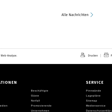
Alle Nachrichten
 Web-Analyse.
Drucken
P
ATIONEN
SERVICE
Beschäftigte
Pinnwände
Gäste
Lagepläne
Notfall
Sitemap
edien
Promovierende
Medienservice
Unternehmen
Datenschutzerklär