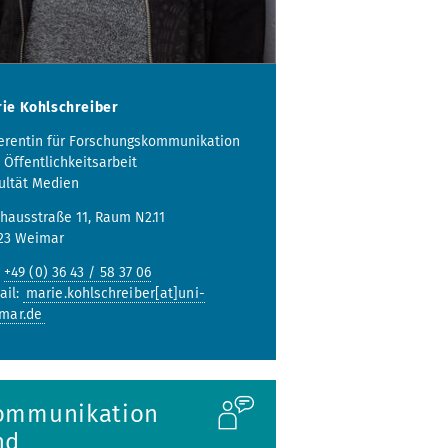
ie Kohlschreiber
erentin für Forschungskommunikation
 Öffentlichkeitsarbeit
ultät Medien
hausstraße 11, Raum N2.11
23 Weimar
:
+49 (0) 36 43 / 58 37 06
ail:
marie.kohlschreiber[at]uni-
mar.de
ommunikation
nd