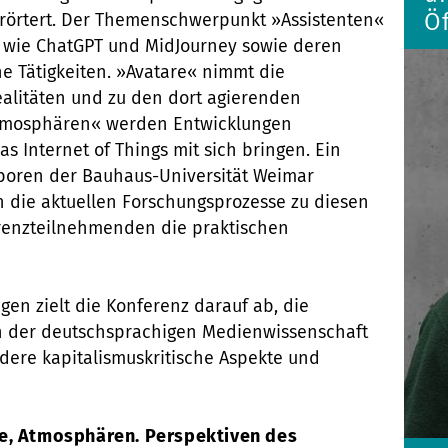
Öf
erörtert. Der Themenschwerpunkt »Assistenten«
n wie ChatGPT und MidJourney sowie deren
he Tätigkeiten. »Avatare« nimmt die
ealitäten und zu den dort agierenden
Atmosphären« werden Entwicklungen
as Internet of Things mit sich bringen. Ein
boren der Bauhaus-Universität Weimar
in die aktuellen Forschungsprozesse zu diesen
renzteilnehmenden die praktischen
en zielt die Konferenz darauf ab, die
n der deutschsprachigen Medienwissenschaft
dere kapitalismuskritische Aspekte und
re, Atmosphären. Perspektiven des