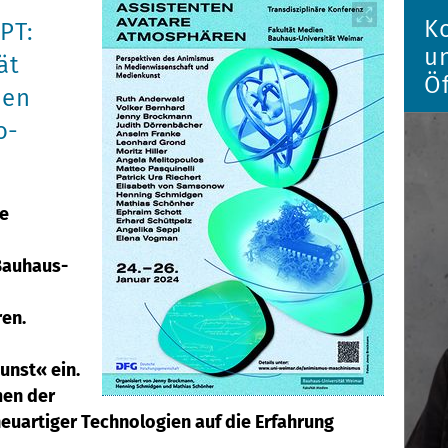
K
PT:
u
ät
Öf
uen
o-
ie
Bauhaus-
ren.
nst« ein.
men der
euartiger Technologien auf die Erfahrung