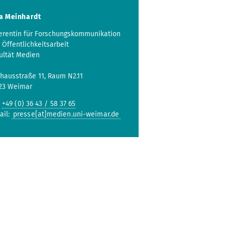
a Meinhardt
erentin für Forschungskommunikation
 Öffentlichkeitsarbeit
ultät Medien
hausstraße 11, Raum N2.11
23 Weimar
:
+49 (0) 36 43 / 58 37 65
ail:
presse[at]medien.uni-weimar.de