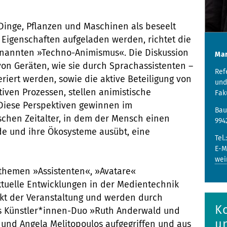
 Dinge, Pflanzen und Maschinen als beseelt
Eigenschaften aufgeladen werden, richtet die
enannten »Techno-Animismus«. Die Diskussion
Mar
von Geräten, wie sie durch Sprachassistenten –
Ref
eriert werden, sowie die aktive Beteiligung von
und
tiven Prozessen, stellen animistische
Fak
 Diese Perspektiven gewinnen im
Bau
chen Zeitalter, in dem der Mensch einen
994
de und ihre Ökosysteme ausübt, eine
Tel.
E-M
wei
sthemen »Assistenten«, »Avatare«
tuelle Entwicklungen in der Medientechnik
nkt der Veranstaltung und werden durch
K
s Künstler*innen-Duo »Ruth Anderwald und
u
und Angela Melitopoulos aufgegriffen und aus