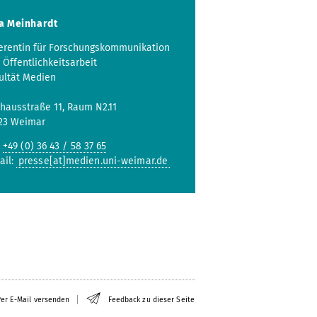
a Meinhardt
erentin für Forschungskommunikation
 Öffentlichkeitsarbeit
ultät Medien
hausstraße 11, Raum N2.11
23 Weimar
:
+49 (0) 36 43 / 58 37 65
ail:
presse[at]medien.uni-weimar.de
er E-Mail versenden
Feedback zu dieser Seite