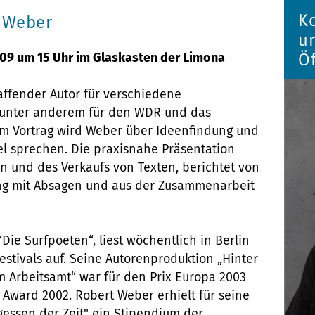
K
 Weber
u
009 um 15 Uhr im Glaskasten der Limona
Öf
affender Autor für verschiedene
 unter anderem für den WDR und das
em Vortrag wird Weber über Ideenfindung und
l sprechen. Die praxisnahe Präsentation
on und des Verkaufs von Texten, berichtet von
ng mit Absagen und aus der Zusammenarbeit
Die Surfpoeten“, liest wöchentlich in Berlin
festivals auf. Seine Autorenproduktion „Hinter
 Arbeitsamt“ war für den Prix Europa 2003
Award 2002. Robert Weber erhielt für seine
gessen der Zeit" ein Stipendium der