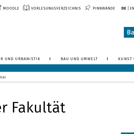
MOODLE
VORLESUNGSVERZEICHNIS
PINNWÄNDE
DE
E
R UND URBANISTIK
BAU UND UMWELT
KUNST 
ltät
r Fakultät