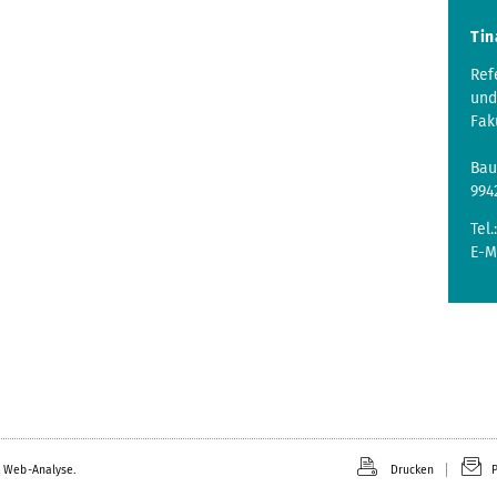
Tin
Ref
und
Fak
Bau
994
Tel.
E-M
 Web-Analyse.
Drucken
P