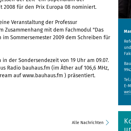
 2008 für den Prix Europa 08 nominiert.
eine Veranstaltung der Professur
t im Zusammenhang mit dem Fachmodul "Das
Mar
ich im Sommersemester 2009 dem Schreiben für
Ref
und
Fak
 in der Sondersendezeit von 19 Uhr am 09.07.
Bau
us Radio bauhaus.fm (im Äther auf 106,6 MHz,
994
tream auf www.bauhaus.fm ) präsentiert.
Tel.
E-M
wei
K
Alle Nachrichten
u