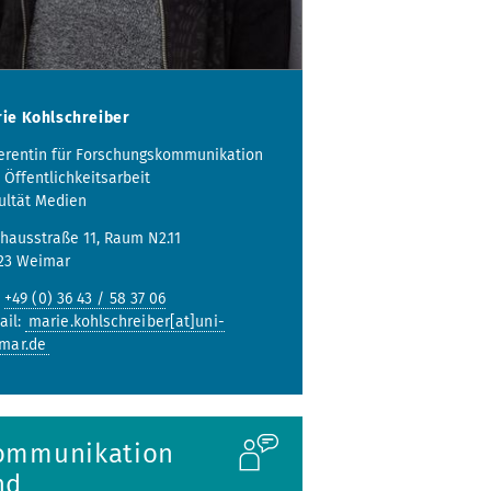
ie Kohlschreiber
erentin für Forschungskommunikation
 Öffentlichkeitsarbeit
ultät Medien
hausstraße 11, Raum N2.11
23 Weimar
:
+49 (0) 36 43 / 58 37 06
ail:
marie.kohlschreiber[at]uni-
mar.de
ommunikation
nd