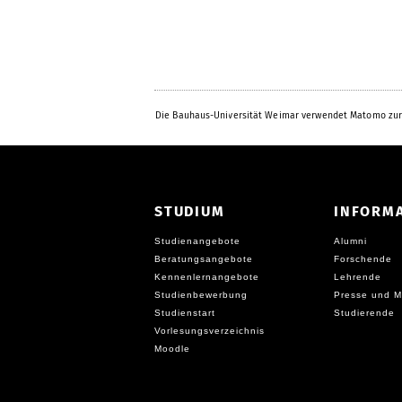
o
r
h
e
r
i
Die Bauhaus-Universität Weimar verwendet Matomo zur
g
e
STUDIUM
INFORM
Studienangebote
Alumni
Beratungsangebote
Forschende
Kennenlernangebote
Lehrende
Studienbewerbung
Presse und M
Studienstart
Studierende
Vorlesungsverzeichnis
Moodle