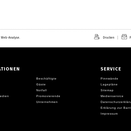
ä
c
h
s
t
e
 Web-Analyse.
Drucken
P
ATIONEN
SERVICE
Beschäftigte
Pinnwände
Gäste
Lagepläne
Notfall
Sitemap
edien
Promovierende
Medienservice
Unternehmen
Datenschutzerklär
Erklärung zur Barri
Impressum