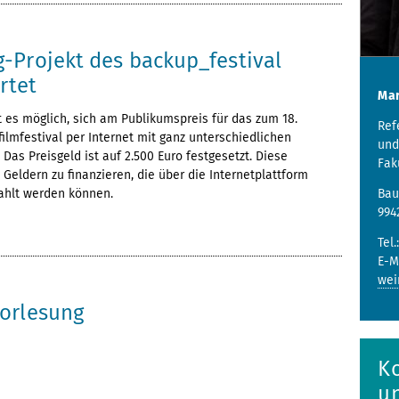
-Projekt des backup_festival
rtet
Mar
st es möglich, sich am Publikumspreis für das zum 18.
Ref
filmfestival per Internet mit ganz unterschiedlichen
und
 Das Preisgeld ist auf 2.500 Euro festgesetzt. Diese
Fak
Geldern zu finanzieren, die über die Internetplattform
Bau
ahlt werden können.
994
Tel.
E-M
wei
orlesung
K
u