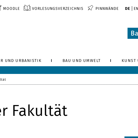
MOODLE
VORLESUNGSVERZEICHNIS
PINNWÄNDE
DE
E
R UND URBANISTIK
BAU UND UMWELT
KUNST 
ltät
r Fakultät