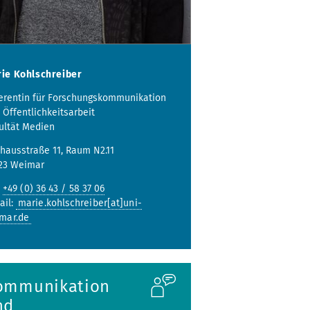
ie Kohlschreiber
erentin für Forschungskommunikation
 Öffentlichkeitsarbeit
ultät Medien
hausstraße 11, Raum N2.11
23 Weimar
:
+49 (0) 36 43 / 58 37 06
ail:
marie.kohlschreiber[at]uni-
mar.de
ommunikation
nd