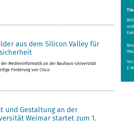
Tin
Ref
und
Fak
der aus dem Silicon Valley für
Bau
icherheit
994
Tel.
 der Medieninformatik an der Bauhaus-Universität
E-M
ellige Förderung von Cisco
st und Gestaltung an der
ersität Weimar startet zum 1.