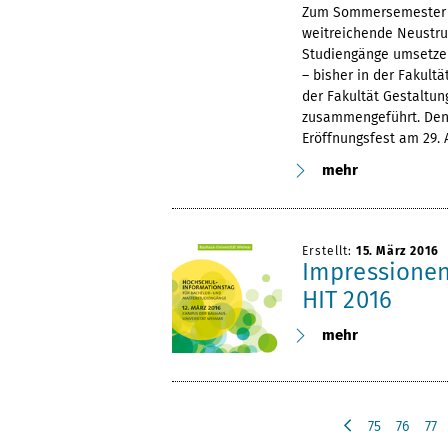
Zum Sommersemester 2
weitreichende Neustruk
Studiengänge umsetze
– bisher in der Fakul
der Fakultät Gestaltun
zusammengeführt. Den 
Eröffnungsfest am 29. A
mehr
Erstellt:
15. März 2016
Impressionen
HIT 2016
mehr
75
76
77
v