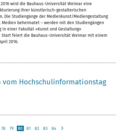
016 wird die Bauhaus-Universität Weimar eine
turierung ihrer künstlerisch-gestalterischen
n. Die Studiengänge der Medienkunst/Mediengestaltung
tät Medien beheimatet – werden mit den Studiengängen
g in einer Fakultät »Kunst und Gestaltung«
Start feiert die Bauhaus-Universität Weimar mit einem
pril 2016.
 vom Hochschulinformationstag
78
79
80
81
82
83
84
n