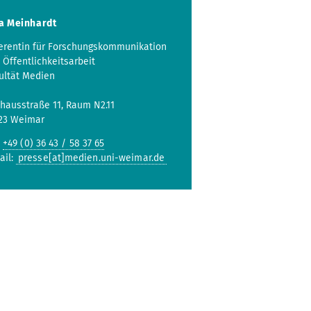
a Meinhardt
erentin für Forschungskommunikation
 Öffentlichkeitsarbeit
ultät Medien
hausstraße 11, Raum N2.11
23 Weimar
:
+49 (0) 36 43 / 58 37 65
ail:
presse[at]medien.uni-weimar.de