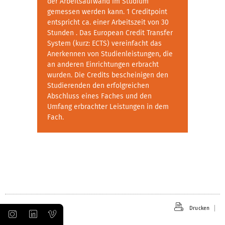
der Arbeitsaufwand im Studium
gemessen werden kann. 1 Creditpoint
entspricht ca. einer Arbeitszeit von 30
Stunden . Das European Credit Transfer
System (kurz: ECTS) vereinfacht das
Anerkennen von Studienleistungen, die
an anderen Einrichtungen erbracht
wurden. Die Credits bescheinigen den
Studierenden den erfolgreichen
Abschluss eines Faches und den
Umfang erbrachter Leistungen in dem
Fach.
Drucken