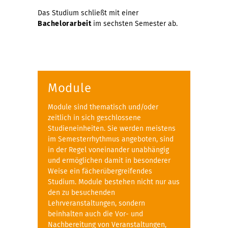
Das Studium schließt mit einer
Bachelorarbeit
im sechsten Semester ab.
Module
Module sind thematisch und/oder
zeitlich in sich geschlossene
Studieneinheiten. Sie werden meistens
im Semesterrhythmus angeboten, sind
in der Regel voneinander unabhängig
und ermöglichen damit in besonderer
Weise ein fächerübergreifendes
Studium. Module bestehen nicht nur aus
den zu besuchenden
Lehrveranstaltungen, sondern
beinhalten auch die Vor- und
Nachbereitung von Veranstaltungen,