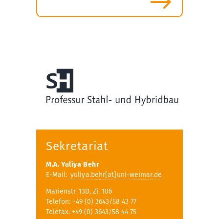
Sekretariat
M.A. Yuliya Behr
E-Mail:
yuliya.behr[at]uni-weimar.de
Marienstr. 13D, Zi. 106
Telefon: +49 (0) 3643/58 43 77
Telefax: +49 (0) 3643/58 44 75