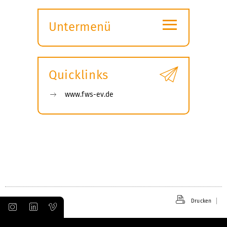
≡
Untermenü
Submenü
öffnen
Quicklinks
www.fws-ev.de
Drucken