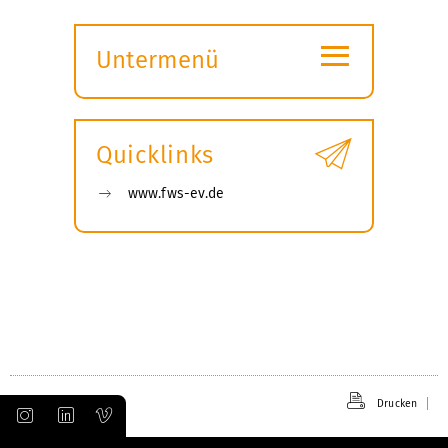
≡
Untermenü
Submenü
öffnen
Quicklinks
www.fws-ev.de
Drucken