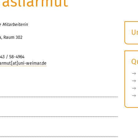
Tasliarmut
 Mitarbeiterin
U
a, Raum 302
S
ö
643 / 58-4964
Q
iarmut[at]uni-weimar.de