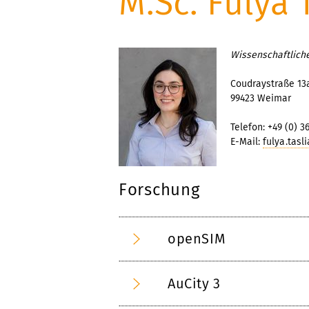
M.Sc. Fulya 
Wissenschaftliche
Coudraystraße 13
99423 Weimar
Telefon: +49 (0) 3
E-Mail:
fulya.tasl
Forschung
openSIM
AuCity 3