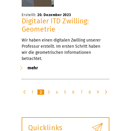
Erstellt:
20. Dezember 2023
Digitaler ITD Zwilling:
Geometrie
Wir haben einen digitalen Zwilling unserer
Professur erstellt. Im ersten Schritt haben
wir die geometrischen Informationen
betrachtet.
mehr
1
2
3
4
5
6
7
8
9
v
n
o
ä
r
c
h
h
e
s
Quicklinks
r
t