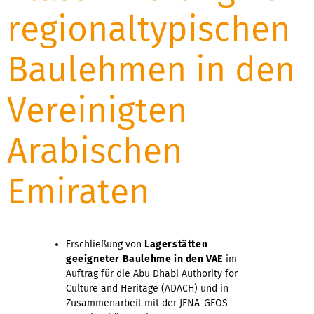
regionaltypischen
Baulehmen in den
Vereinigten
Arabischen
Emiraten
Erschließung von
Lagerstätten
geeigneter Baulehme in den VAE
im
Auftrag für die Abu Dhabi Authority for
Culture and Heritage (ADACH) und in
Zusammenarbeit mit der JENA-GEOS