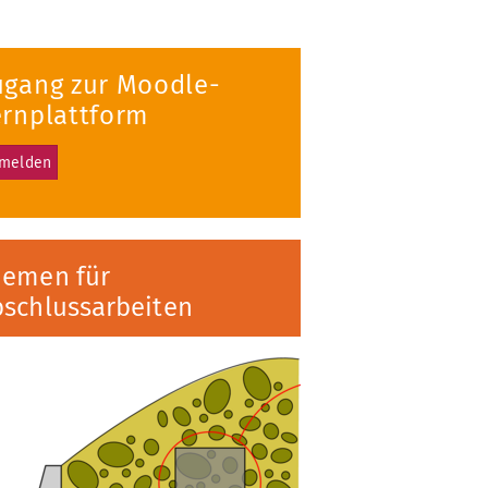
ugang zur Moodle-
ernplattform
melden
hemen für
schlussarbeiten