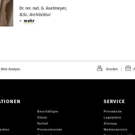
Dr. rer. nat. G. Aselmeyer,
B.Sc. Architektur
>
mehr
 Web-Analyse.
Drucken
P
ATIONEN
SERVICE
Beschäftigte
Pinnwände
Gäste
Lagepläne
Notfall
Sitemap
edien
Promovierende
Medienservice