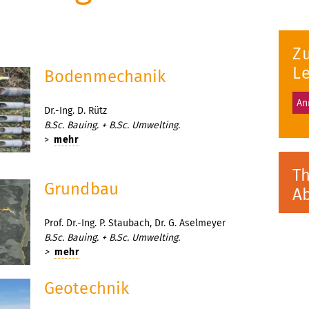
Z
L
Bodenmechanik
An
Dr.-Ing. D. Rütz
B.Sc. Bauing. + B.Sc. Umwelting.
>
mehr
T
Grundbau
Ab
Prof. Dr.-Ing. P. Staubach, Dr. G. Aselmeyer
B.Sc. Bauing. + B.Sc. Umwelting.
>
mehr
Geotechnik