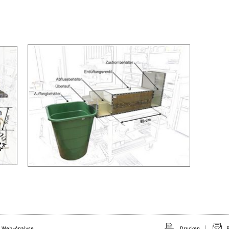
 Web-Analyse.
Drucken
P