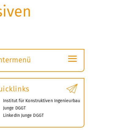
siven
≡
ntermenü
ubmenü
ffnen
uicklinks
Institut für Konstruktiven Ingenieurbau
Junge DGGT
LinkedIn Junge DGGT