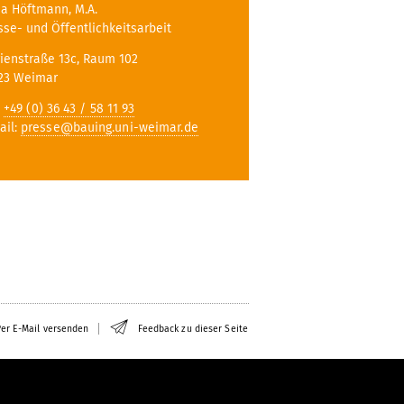
a Höftmann, M.A.
sse- und Öffentlichkeitsarbeit
ienstraße 13c, Raum 102
23 Weimar
:
+49 (0) 36 43 / 58 11 93
ail:
presse@bauing.uni-weimar.de
er E-Mail versenden
Feedback zu dieser Seite