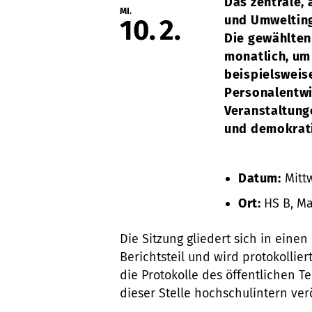
Das zentrale,
MI.
und Umwelting
10
2
Die gewählten
monatlich, um
beispielsweis
Personalentwi
Veranstaltunge
und demokrati
Datum:
Mittw
Ort:
HS B, Ma
Die Sitzung gliedert sich in einen
Berichtsteil und wird protokollie
die Protokolle des öffentlichen 
dieser Stelle hochschulintern ver