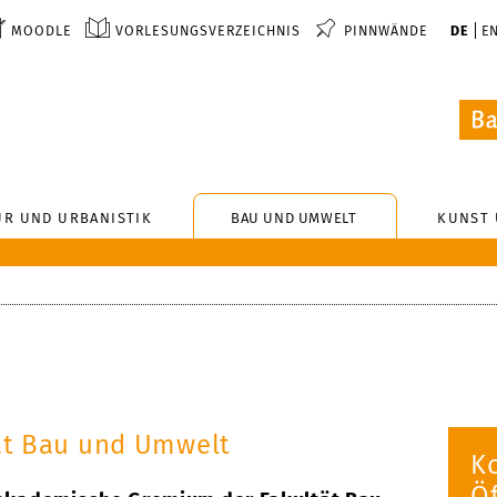
MOODLE
VORLESUNGSVERZEICHNIS
PINNWÄNDE
DE
E
UR UND URBANISTIK
BAU UND UMWELT
KUNST 
at Bau und Umwelt
K
Öf