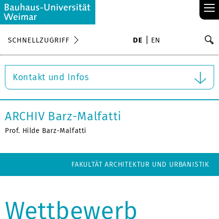
≡
S
SCHNELLZUGRIFF
DE
EN
Su
Kontakt und Infos
ARCHIV Barz-Malfatti
Prof. Hilde Barz-Malfatti
FAKULTÄT ARCHITEKTUR UND URBANISTIK
Wettbewerb