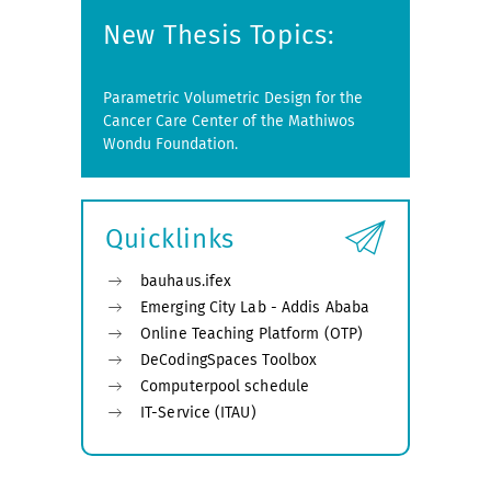
New Thesis Topics:
Parametric Volumetric Design for the
Cancer Care Center of the Mathiwos
Wondu Foundation.
Quicklinks
bauhaus.ifex
Emerging City Lab - Addis Ababa
Online Teaching Platform (OTP)
DeCodingSpaces Toolbox
Computerpool schedule
IT-Service (ITAU)