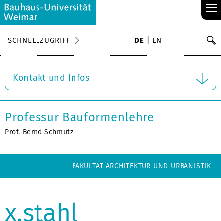
≡
S
SCHNELLZUGRIFF
DE
EN
Su
Kontakt und Infos
Professur Bauformenlehre
Prof. Bernd Schmutz
FAKULTÄT ARCHITEKTUR UND URBANISTIK
x.stahl