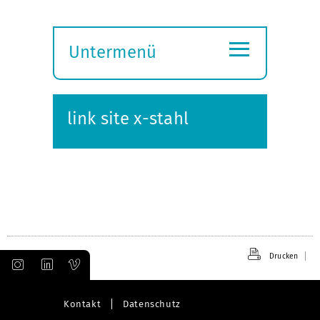
≡
Untermenü
Submenü
öffnen
link site x-stahl
Drucken
Kontakt
Datenschutz