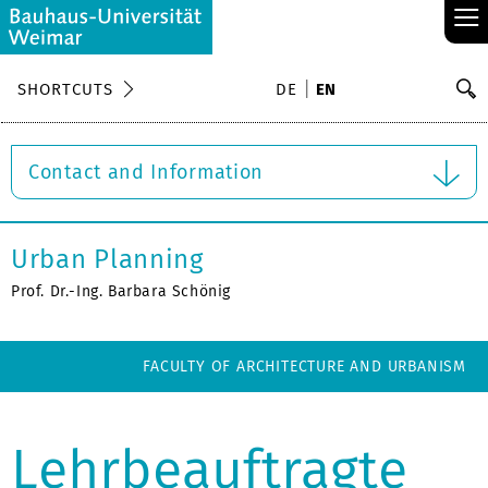
≡
S
SHORTCUTS
DE
EN
Se
Contact and Information
Urban Planning
Prof. Dr.-Ing. Barbara Schönig
FACULTY OF ARCHITECTURE AND URBANISM
Lehrbeauftragte