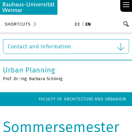
≡
S
SHORTCUTS
DE
EN
Se
Contact and Information
Urban Planning
Prof. Dr.-Ing. Barbara Schönig
FACULTY OF ARCHITECTURE AND URBANISM
Sommersemester