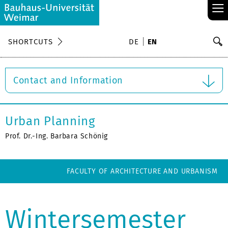
≡
S
SHORTCUTS
DE
EN
Se
Contact and Information
Urban Planning
Prof. Dr.-Ing. Barbara Schönig
FACULTY OF ARCHITECTURE AND URBANISM
Wintersemester