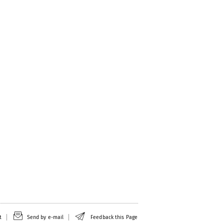
t
Send by e-mail
Feedback this Page