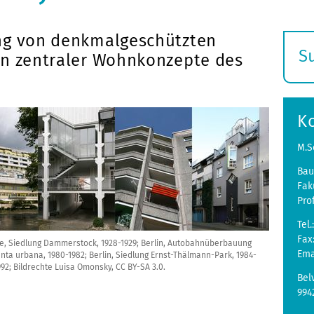
ng von denkmalgeschützten
S
en zentraler Wohnkonzepte des
E
s
K
M.S
Bau
Fak
Pro
Tel.
Fax
sruhe, Siedlung Dammerstock, 1928-1929; Berlin, Autobahnüberbauung
Ema
ta urbana, 1980-1982; Berlin, Siedlung Ernst-Thälmann-Park, 1984-
92; Bildrechte Luisa Omonsky, CC BY-SA 3.0.
Bel
994