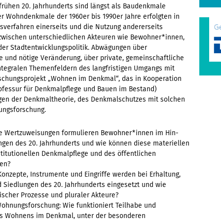
rühen 20. Jahrhunderts sind längst als Baudenkmale
er Wohndenkmale der 1960er bis 1990er Jahre erfolgten in
gsverfahren einerseits und die Nutzung andererseits
zwischen unterschiedlichen Akteuren wie Bewohner*innen,
er Stadtentwicklungspolitik. Abwägungen über
 und nötige Veränderung, über private, gemeinschaftliche
integralen Themenfeldern des langfristigen Umgangs mit
chungsprojekt „Wohnen im Denkmal“, das in Kooperation
rofessur für Denkmalpflege und Bauen im Bestand)
ngen der Denkmaltheorie, des Denkmalschutzes mit solchen
ungsforschung.
he Wertzuweisungen formulieren Bewohner*innen im Hin-
ngen des 20. Jahrhunderts und wie können diese materiellen
titutionellen Denkmalpflege und des öffentlichen
den?
onzepte, Instrumente und Eingriffe werden bei Erhaltung,
iedlungen des 20. Jahrhunderts eingesetzt und wie
scher Prozesse und pluraler Akteure?
ohnungsforschung: Wie funktioniert Teilhabe und
des Wohnens im Denkmal, unter der besonderen