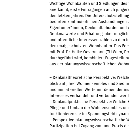
Wichtige Wohnbauten und Siedlungen des f
anerkannt, erste Eintragungen auch jünger
den letzten Jahren. Die Unterschutzstellun
bedürfen kontinuierlichen Aushandlungen 
Eigentümer*innen, Denkmalbehörden und d
Denkmalwerte und Erhaltung, über mögliche
und öffentliche Interessen zählen zu den 
denkmalgeschützten Wohnbauten. Das Fors
mit Prof. Dr. Heike Oevermann (TU Wien, P
durchgeführt wird, kombiniert Fragestellu
aus der planungswissenschaftlichen Wohn
– Denkmaltheoretische Perspektive: Welc
blick auf ‚ihre‘ Wohnensembles und Siedlu
und immateriellen Werte mit denen der ins
Interesses verhandelt und verbunden wer
– Denkmalpraktische Perspektive: Welche K
Pflege und Umbau der Wohnensembles und S
funktionieren sie im Spannungsfeld dynami
– Perspektive planungswissenschaftliche W
Partizipation bei Zugang zum und Praxis 