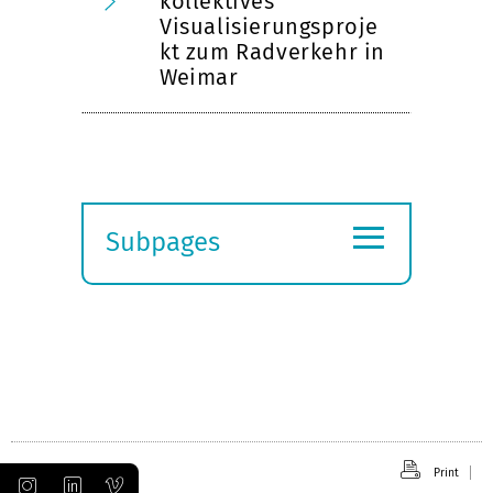
kollektives
Visualisierungsproje
kt zum Radverkehr in
Weimar
≡
Subpages
Expand
submenu
Print