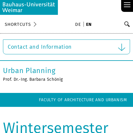
≡
S
SHORTCUTS
DE
EN
Se
Contact and Information
Urban Planning
Prof. Dr.-Ing. Barbara Schönig
FACULTY OF ARCHITECTURE AND URBANISM
Wintersemester