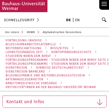
≡
S
SCHNELLZUGRIFF
DE
EN
Su
Uni intern
HENRI
Alphabetisches Verzeichnis
FORTBILDUNG-INHOUSE
BILDSCHIRMARBEITSPLATZBRILLE
WEITERBESCHÄFTIGUNG
WISSZEITVG
LOHNSTEUERABZUG 2011
KONTOPFÄNDUNGSSCHUTZ
STUDIEREN NEBEN DEM BERUF
FORTBILDUNGSPROGRAMME - STUDIEREN NEBEN DEM BERUF SEITE 2
FORTBILDUNGSPROGRAMME - STUDIEREN NEBEN DEM BERUF SEITE 3
DIENSTREISEN
HINWEISE DEUTSCHLANDTICKET
DIENSTREISEN-BAHNCARD
BILDUNGSPRÄMIE UND WEITERBILDUNGSGUTSCHEIN
AKTENANGELEGENHEITEN
ARBEITSMEDIZINISCHE VORSORGE
ERSTHELFER*INNEN AN DER BAUHAUS-UNIVERSITÄT WEIMAR
Kontakt und Infos